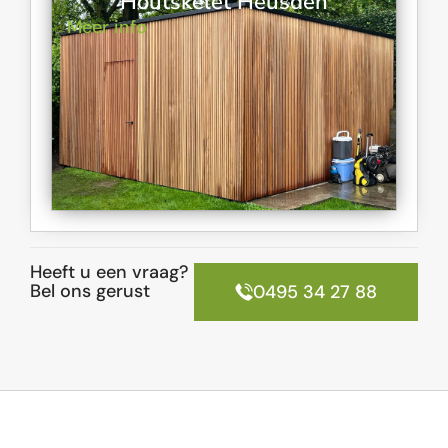
Houtskelet Heusden
Meer info
Heeft u een vraag?
Bel ons gerust
0495 34 27 88