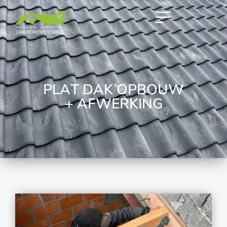
P
L
A
T
D
A
K
O
P
B
O
U
W
+
A
F
W
E
R
K
I
N
G