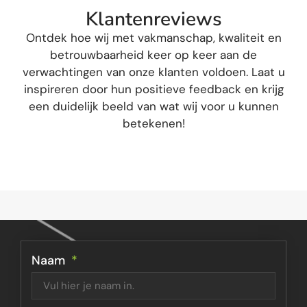
K
l
a
n
t
e
n
r
e
v
i
e
w
s
O
n
t
d
e
k
h
o
e
w
i
j
m
e
t
v
a
k
m
a
n
s
c
h
a
p
,
k
w
a
l
i
t
e
i
t
e
n
b
e
t
r
o
u
w
b
a
a
r
h
e
i
d
k
e
e
r
o
p
k
e
e
r
a
a
n
d
e
v
e
r
w
a
c
h
t
i
n
g
e
n
v
a
n
o
n
z
e
k
l
a
n
t
e
n
v
o
l
d
o
e
n
.
L
a
a
t
u
i
n
s
p
i
r
e
r
e
n
d
o
o
r
h
u
n
p
o
s
i
t
i
e
v
e
f
e
e
d
b
a
c
k
e
n
k
r
i
j
g
e
e
n
d
u
i
d
e
l
i
j
k
b
e
e
l
d
v
a
n
w
a
t
w
i
j
v
o
o
r
u
k
u
n
n
e
n
b
e
t
e
k
e
n
e
n
!
Naam