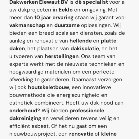
Dakwerken Elewaut BV
is
dé specialist
voor al
uw dakprojecten in
Eeklo
en omgeving. Met
meer dan
10 jaar ervaring
staan wij garant voor
vakmanschap
en
duurzame
oplossingen. Wij
bieden een breed scala aan diensten, zoals de
aanleg en renovatie van
hellende
en
platte
daken
, het plaatsen van
dakisolatie
, en het
uitvoeren van
herstellingen
. Ons team van
experts werkt met de nieuwste technieken en
hoogwaardige materialen om een perfecte
afwerking te garanderen. Daarnaast verzorgen
wij ook
houtskeletbouw
, een innovatieve
bouwmethode die energiezuinigheid en
esthetiek combineert. Heeft uw dak nood aan
onderhoud
? Wij bieden
professionele
dakreiniging
en verwijderen tevens veilig en
efficiënt asbest. Of het nu gaat om een
nieuwbouwproject, een
renovatie
of
kleine