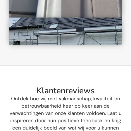
K
l
a
n
t
e
n
r
e
v
i
e
w
s
O
n
t
d
e
k
h
o
e
w
i
j
m
e
t
v
a
k
m
a
n
s
c
h
a
p
,
k
w
a
l
i
t
e
i
t
e
n
b
e
t
r
o
u
w
b
a
a
r
h
e
i
d
k
e
e
r
o
p
k
e
e
r
a
a
n
d
e
v
e
r
w
a
c
h
t
i
n
g
e
n
v
a
n
o
n
z
e
k
l
a
n
t
e
n
v
o
l
d
o
e
n
.
L
a
a
t
u
i
n
s
p
i
r
e
r
e
n
d
o
o
r
h
u
n
p
o
s
i
t
i
e
v
e
f
e
e
d
b
a
c
k
e
n
k
r
i
j
g
e
e
n
d
u
i
d
e
l
i
j
k
b
e
e
l
d
v
a
n
w
a
t
w
i
j
v
o
o
r
u
k
u
n
n
e
n