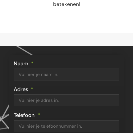
b
e
t
e
k
e
n
e
n
!
Naam
Adres
Telefoon