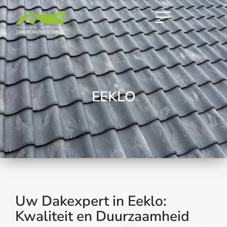
E
E
K
L
O
Uw Dakexpert in Eeklo:
Kwaliteit en Duurzaamheid