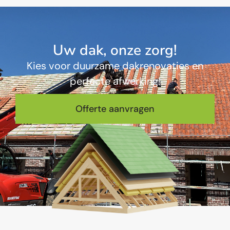
U
w
d
a
k
,
o
n
z
e
z
o
r
g
!
K
i
e
s
v
o
o
r
d
u
u
r
z
a
m
e
d
a
k
r
e
n
o
v
a
t
i
e
s
e
n
p
e
r
f
e
c
t
e
a
f
w
e
r
k
i
n
g
!
Offerte aanvragen