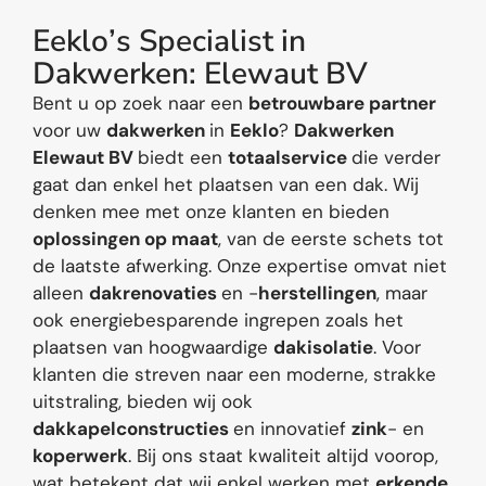
E
e
k
l
o
’
s
S
p
e
c
i
a
l
i
s
t
i
n
D
a
k
w
e
r
k
e
n
:
E
l
e
w
a
u
t
B
V
Bent u op zoek naar een
betrouwbare partner
voor uw
dakwerken
in
Eeklo
?
Dakwerken
Elewaut BV
biedt een
totaalservice
die verder
gaat dan enkel het plaatsen van een dak. Wij
denken mee met onze klanten en bieden
oplossingen op maat
, van de eerste schets tot
de laatste afwerking. Onze expertise omvat niet
alleen
dakrenovaties
en -
herstellingen
, maar
ook energiebesparende ingrepen zoals het
plaatsen van hoogwaardige
dakisolatie
. Voor
klanten die streven naar een moderne, strakke
uitstraling, bieden wij ook
dakkapelconstructies
en innovatief
zink
- en
koperwerk
. Bij ons staat kwaliteit altijd voorop,
wat betekent dat wij enkel werken met
erkende